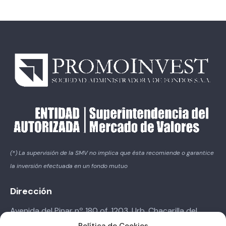
(*) La supervisión de la SMV no implica que ésta recomiende o garantice
la inversión efectuada en un fondo mutuo
Dirección
Avenida del Pinar nº 180 of. 1203. Urb. Chacarilla del
Estanque – Santiago de Surco.