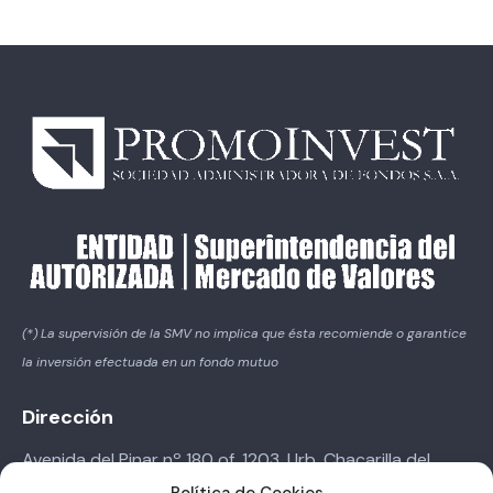
(*) La supervisión de la SMV no implica que ésta recomiende o garantice
la inversión efectuada en un fondo mutuo
Dirección
Avenida del Pinar nº 180 of. 1203. Urb. Chacarilla del
Estanque – Santiago de Surco.